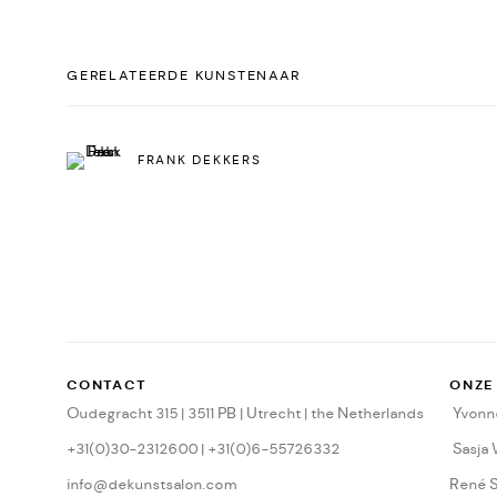
GERELATEERDE KUNSTENAAR
FRANK DEKKERS
CONTACT
ONZE
Oudegracht 315 | 3511 PB | Utrecht | the Netherlands
Yvonne
+31(0)30-2312600 | +31(0)6-55726332
Sasja
info@dekunstsalon.com
René 