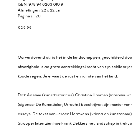
ISBN: 978 94 6263 010 9
Afmetingen: 22 x 22 cm
Pagina's: 120
€29.95
Oorverdovend stil is het in de landschappen, geschilderd doo
afwezigheid is de grote aantrekkingskracht van zijn schilderijen.
koude regen. Je ervaart de rust en ruimte van het land.
Dick Adelaar (kunsthistoricus), Christina Hosman (intervieuwt
(eigenaar De KunstSalon, Utrecht) beschrijven zijn manier van
essays. De tekst van Jeroen Hermkens (vriend en kunstenaar) e
Strooper laten zien hoe Frank Dekkers het landschap in trekt 