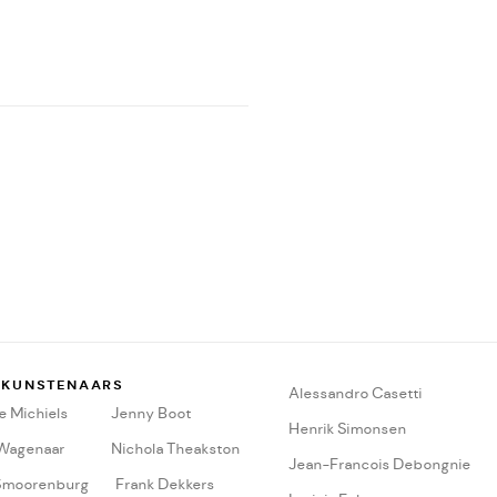
 KUNSTENAARS
A
lessandro Casetti
 Michiels
Jenny Boot
Henrik Simonsen
 Wagenaar
Nichola Theakston
Jean-Francois Debongnie
Smoorenburg
Frank Dekkers