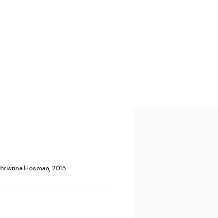
Open a larger version of the
Christina Hosman, 2015