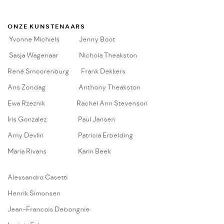
ONZE KUNSTENAARS
Yvonne Michiels
Jenny Boot
Sasja Wagenaar
Nichola Theakston
René Smoorenburg
Frank Dekkers
Ans Zondag
Anthony Theakston
Ewa Rzeznik
Rachel Ann Stevenson
Iris Gonzalez
Paul Jansen
Amy Devlin
Patricia Erbelding
Maria Rivans
Karin Beek
A
lessandro Casetti
Henrik Simonsen
Jean-Francois Debongnie