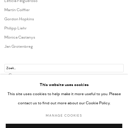
Leticia Felgueroso
Martin Coiffier
Gordon Hopkins
Philipp Liehr
Mònica Castanys
Jan Grotenbreg
Go
This website uses cookies
This site uses cookies to help make it more useful to you. Please
contact us to find out more about our Cookie Policy.
PRIVACY POLICY
MANAGE COOKIES
MANAGE COOKIES
COPYRIGHT © 2022-2026 DE KUNSTSALON - GALERIE UTRECHT | KVK