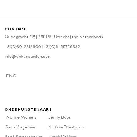
CONTACT
Oudegracht 315 | 3511 PB | Utrecht | the Netherlands
+31(0)30-2312600 | +31(0)6-55726332
info@dekunstsalon.com
ENG
ONZE KUNSTENAARS
Yvonne Michiels
Jenny Boot
Sasja Wagenaar
Nichola Theakston