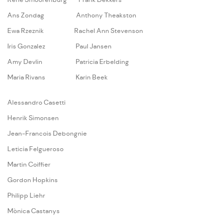
René Smoorenburg
Frank Dekkers
Ans Zondag
Anthony Theakston
Ewa Rzeznik
Rachel Ann Stevenson
Iris Gonzalez
Paul Jansen
Amy Devlin
Patricia Erbelding
Maria Rivans
Karin Beek
A
lessandro Casetti
Henrik Simonsen
Jean-Francois Debongnie
Leticia Felgueroso
Martin Coiffier
Gordon Hopkins
Philipp Liehr
Mònica Castanys