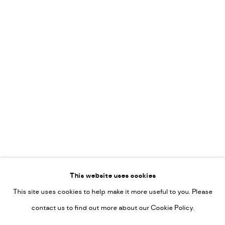
Leticia Felgueroso
Martin Coiffier
Gordon Hopkins
Philipp Liehr
Mònica Castanys
Jan Grotenbreg
Go
This website uses cookies
This site uses cookies to help make it more useful to you. Please
PRIVACY POLICY
contact us to find out more about our Cookie Policy.
MANAGE COOKIES
COPYRIGHT © 2022-2026 DE KUNSTSALON - GALERIE UTRECHT |