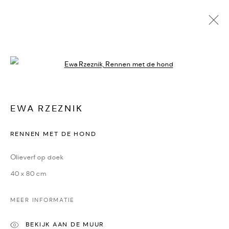
Open a larger version of the followi
EWA RZEZNIK
KUNSTWERKEN
BIOGRAFIE
DELEN
EWA RZEZNIK
CONTACT
RENNEN MET DE HOND
Oudegracht 315 | 3511 PB | Utrecht | the Netherlands
Olieverf op doek
+31(0)30-2312600 | +31(0)6-55726332
40 x 80 cm
info@dekunstsalon.com
MEER INFORMATIE
ENG
BEKIJK AAN DE MUUR