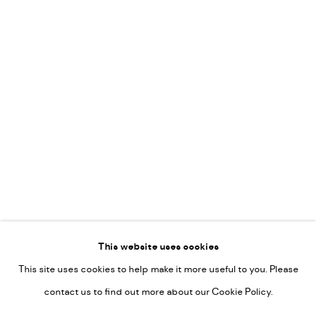
Leticia Felgueroso
Martin Coiffier
Gordon Hopkins
Philipp Liehr
Mònica Castanys
Jan Grotenbreg
Go
This website uses cookies
This site uses cookies to help make it more useful to you. Please
PRIVACY POLICY
contact us to find out more about our Cookie Policy.
MANAGE COOKIES
COPYRIGHT © 2022-2026 DE KUNSTSALON - GALERIE UTRECHT |