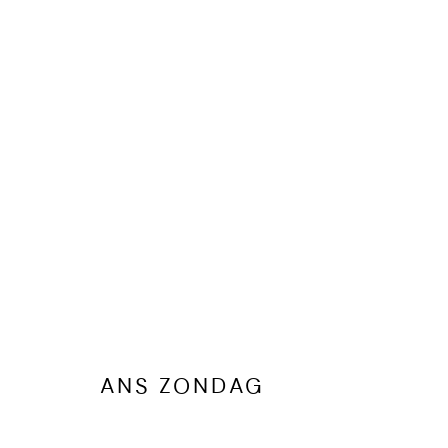
ANS ZONDAG
KUNSTWERKEN
BIOGRAFIE
PUBLICATIES
DELEN
ANS ZONDAG