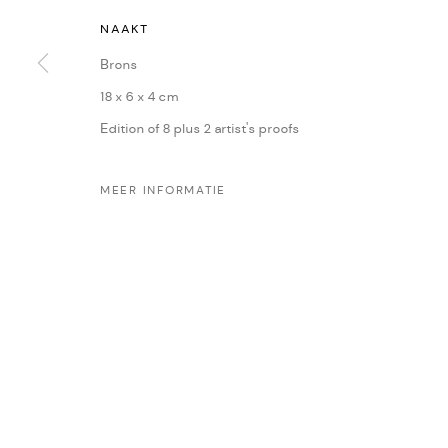
NAAKT
CONTACT
ONZE
Oudegracht 315 | 3511 PB | Utrecht | the Netherlands
Yvonne
Brons
+31(0)30-2312600 | +31(0)6-55726332
Sasja
18 x 6 x 4 cm
info@dekunstsalon.com
René 
Edition of 8 plus 2 artist's proofs
Ans Z
ENG
Ewa Rz
MEER INFORMATIE
Iris Go
Amy D
Maria 
PRIVACY POLICY
MANAGE COOKIES
COPYRIGHT © 2022-2026 DE KUNSTSALON - GALERIE UTRECHT | KV