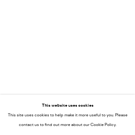
Leticia Felgueroso
Martin Coiffier
Gordon Hopkins
Philipp Liehr
Mònica Castanys
Jan Grotenbreg
Go
This website uses cookies
This site uses cookies to help make it more useful to you. Please
PRIVACY POLICY
contact us to find out more about our Cookie Policy.
MANAGE COOKIES
COPYRIGHT © 2022-2026 DE KUNSTSALON - GALERIE UTRECHT |