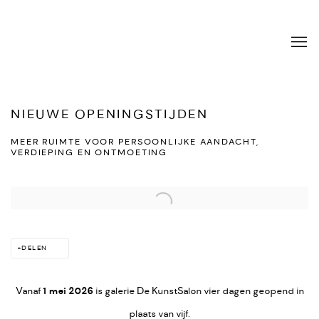
NIEUWE OPENINGSTIJDEN
MEER RUIMTE VOOR PERSOONLIJKE AANDACHT,
VERDIEPING EN ONTMOETING
Open a larger version of the following image in a popup:
DELEN
Vanaf
1 mei 2026
is galerie De KunstSalon vier dagen geopend in
plaats van vijf.