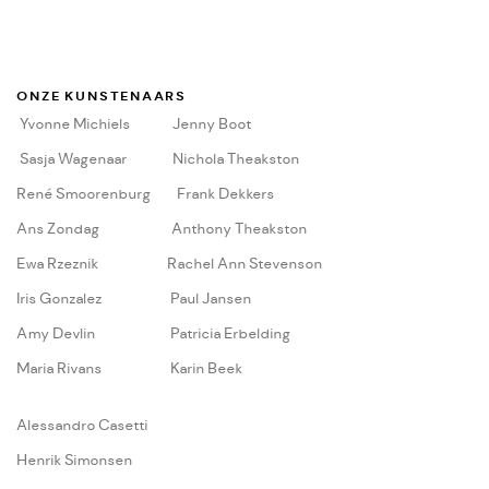
ONZE KUNSTENAARS
Yvonne Michiels
Jenny Boot
Sasja Wagenaar
Nichola Theakston
René Smoorenburg
Frank Dekkers
Ans Zondag
Anthony Theakston
Ewa Rzeznik
Rachel Ann Stevenson
Iris Gonzalez
Paul Jansen
Amy Devlin
Patricia Erbelding
Maria Rivans
Karin Beek
A
lessandro Casetti
Henrik Simonsen