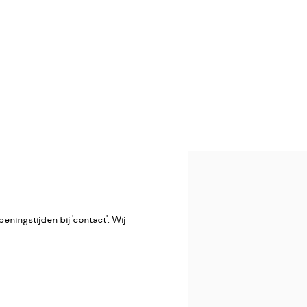
Open a larger version of the
ningstijden bij 'contact'. Wij