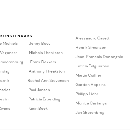
 KUNSTENAARS
A
lessandro Casetti
 Michiels
Jenny Boot
Henrik Simonsen
 Wagenaar
Nichola Theakston
Jean-Francois Debongnie
Smoorenburg
Frank Dekkers
Leticia Felgueroso
ondag
Anthony Theakston
Martin Coiffier
eznik
Rachel Ann Stevenson
Gordon Hopkins
nzalez
Paul Jansen
Philipp Liehr
evlin
Patricia Erbelding
Mònica Castanys
Rivans
Karin Beek
Jan Grotenbreg