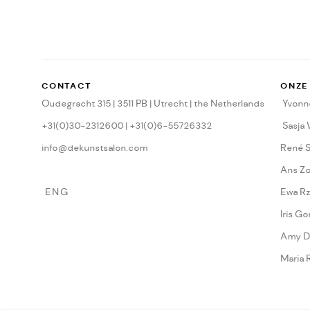
CONTACT
ONZE
Oudegracht 315 | 3511 PB | Utrecht | the Netherlands
Yvonne
+31(0)30-2312600 | +31(0)6-55726332
Sasja
info@dekunstsalon.com
René 
Ans Z
ENG
Ewa Rz
Iris Go
Amy D
Maria 