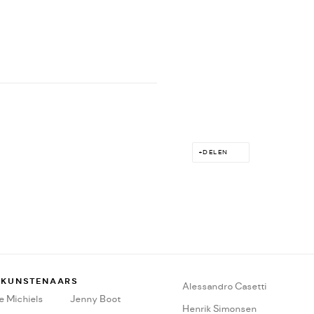
DELEN
 KUNSTENAARS
A
lessandro Casetti
 Michiels
Jenny Boot
Henrik Simonsen