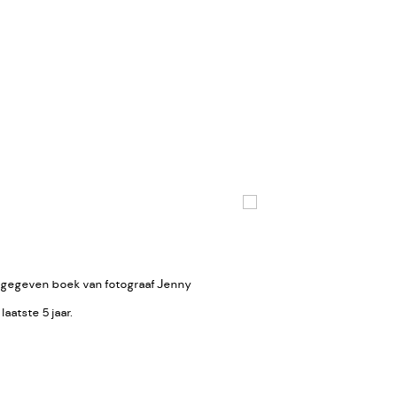
Open a larger version of the
rmgegeven boek van fotograaf Jenny
aatste 5 jaar.