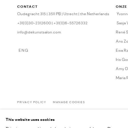
CONTACT
ONZE
Oudegracht 315 | 3511 PB | Utrecht | the Netherlands
Yvonne
+31(0)30-2312600 | +31(0)6-55726332
Sasja
info@dekunstsalon.com
René 
Ans Z
ENG
Ewa Rz
Iris Go
Amy D
Maria 
PRIVACY POLICY
MANAGE COOKIES
COPYRIGHT © 2022-2026 DE KUNSTSALON - GALERIE UTRECHT | KV
This website uses cookies