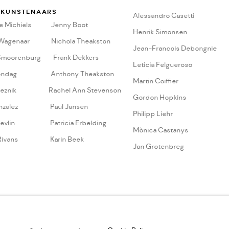
 KUNSTENAARS
A
lessandro Casetti
 Michiels
Jenny Boot
Henrik Simonsen
 Wagenaar
Nichola Theakston
Jean-Francois Debongnie
Smoorenburg
Frank Dekkers
Leticia Felgueroso
ondag
Anthony Theakston
Martin Coiffier
eznik
Rachel Ann Stevenson
Gordon Hopkins
nzalez
Paul Jansen
Philipp Liehr
evlin
Patricia Erbelding
Mònica Castanys
Rivans
Karin Beek
Jan Grotenbreg
K UTRECHT 30286925
SITE BY ARTLOGIC