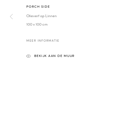
PORCH SIDE
CONTACT
ONZE
Oudegracht 315 | 3511 PB | Utrecht | the Netherlands
Yvonne
Olieverf op Linnen
+31(0)30-2312600 | +31(0)6-55726332
Sasja
100 x 100 cm
info@dekunstsalon.com
René 
Ans Z
MEER INFORMATIE
ENG
Ewa Rz
BEKIJK AAN DE MUUR
Iris Go
Amy D
Maria 
PRIVACY POLICY
MANAGE COOKIES
COPYRIGHT © 2022-2026 DE KUNSTSALON - GALERIE UTRECHT | KV