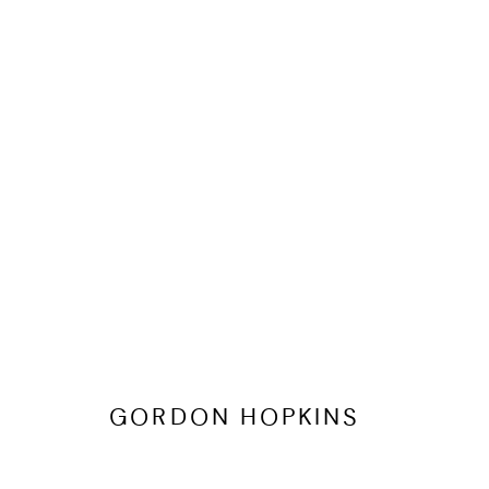
GORDON HOPKINS
KUNSTWERKEN
BIOGRAFIE
DELEN
GORDON HOPKINS