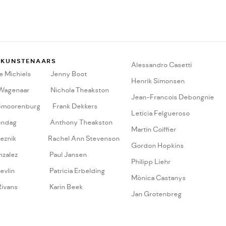
 KUNSTENAARS
A
lessandro Casetti
 Michiels
Jenny Boot
Henrik Simonsen
 Wagenaar
Nichola Theakston
Jean-Francois Debongnie
Smoorenburg
Frank Dekkers
Leticia Felgueroso
ondag
Anthony Theakston
Martin Coiffier
eznik
Rachel Ann Stevenson
Gordon Hopkins
nzalez
Paul Jansen
Philipp Liehr
evlin
Patricia Erbelding
Mònica Castanys
Rivans
Karin Beek
Jan Grotenbreg