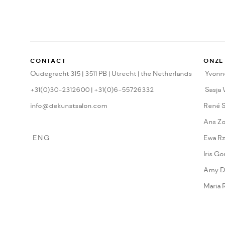
CONTACT
ONZE
Oudegracht 315 | 3511 PB | Utrecht | the Netherlands
Yvonne
+31(0)30-2312600 | +31(0)6-55726332
Sasja
info@dekunstsalon.com
René 
Ans Z
ENG
Ewa Rz
Iris Go
Amy D
Maria 