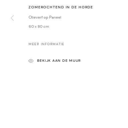
ZOMEROCHTEND IN DE HORDE
CONTACT
ONZE
Oudegracht 315 | 3511 PB | Utrecht | the Netherlands
Yvonne
Olieverf op Paneel
+31(0)30-2312600 | +31(0)6-55726332
Sasja
60 x 80 cm
info@dekunstsalon.com
René 
Ans Z
MEER INFORMATIE
ENG
Ewa Rz
BEKIJK AAN DE MUUR
Iris Go
Amy D
Maria 
PRIVACY POLICY
MANAGE COOKIES
COPYRIGHT © 2022-2026 DE KUNSTSALON - GALERIE UTRECHT | KV