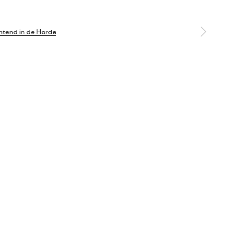
Go
a larger version of the following image in a popup: