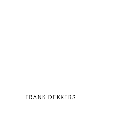
FRANK DEKKERS
KUNSTWERKEN
BIOGRAFIE
PUBLICATIES
DELEN
FRANK DEKKERS