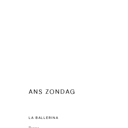
ANS ZONDAG
KUNSTWERKEN
BIOGRAFIE
PUBLICATIES
DELEN
ANS ZONDAG
LA BALLERINA