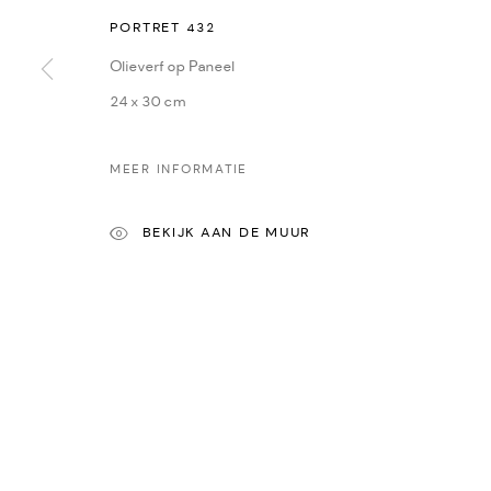
PORTRET 432
CONTACT
ONZE
Oudegracht 315 | 3511 PB | Utrecht | the Netherlands
Yvonne
Olieverf op Paneel
+31(0)30-2312600 | +31(0)6-55726332
Sasja
24 x 30 cm
info@dekunstsalon.com
René 
Ans Z
MEER INFORMATIE
ENG
Ewa Rz
BEKIJK AAN DE MUUR
Iris Go
Amy D
Maria 
PRIVACY POLICY
MANAGE COOKIES
COPYRIGHT © 2022-2026 DE KUNSTSALON - GALERIE UTRECHT | KV