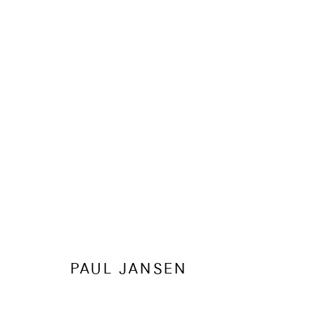
PAUL JANSEN
KUNSTWERKEN
BIOGRAFIE
DELEN
PAUL JANSEN