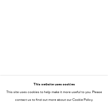
Leticia Felgueroso
Martin Coiffier
Gordon Hopkins
Philipp Liehr
Mònica Castanys
Jan Grotenbreg
Go
This website uses cookies
This site uses cookies to help make it more useful to you. Please
PRIVACY POLICY
contact us to find out more about our Cookie Policy.
MANAGE COOKIES
COPYRIGHT © 2022-2026 DE KUNSTSALON - GALERIE UTRECHT |