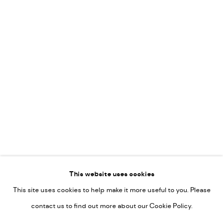
Leticia Felgueroso
Martin Coiffier
Gordon Hopkins
Philipp Liehr
Mònica Castanys
Jan Grotenbreg
Go
This website uses cookies
This site uses cookies to help make it more useful to you. Please
PRIVACY POLICY
contact us to find out more about our Cookie Policy.
MANAGE COOKIES
COPYRIGHT © 2022-2026 DE KUNSTSALON - GALERIE UTRECHT |